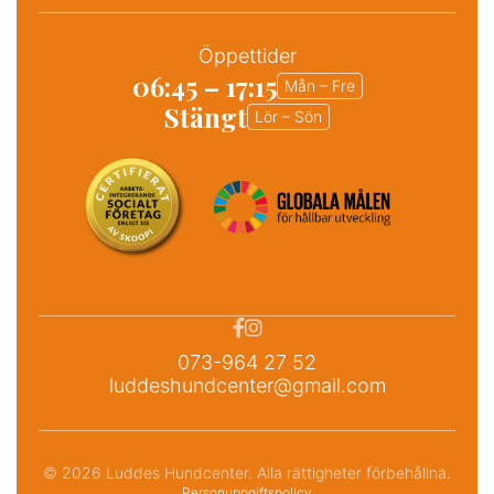
Öppettider
06:45 – 17:15
Mån – Fre
Stängt
Lör – Sön


073-964 27 52
luddeshundcenter@gmail.com
© 2026 Luddes Hundcenter. Alla rättigheter förbehållna.
Personuppgiftspolicy