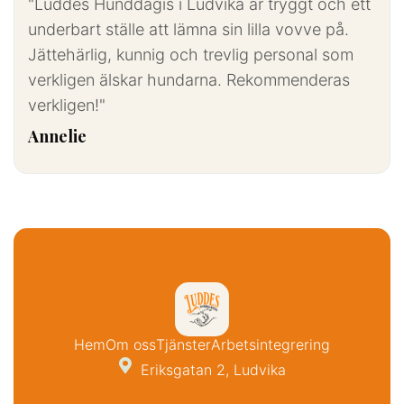
"Luddes Hunddagis i Ludvika är tryggt och ett
underbart ställe att lämna sin lilla vovve på.
Jättehärlig, kunnig och trevlig personal som
verkligen älskar hundarna. Rekommenderas
verkligen!"
Annelie
Hem
Om oss
Tjänster
Arbetsintegrering

Eriksgatan 2, Ludvika