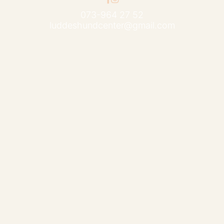
073-964 27 52
luddeshundcenter@gmail.com
© 2026 Luddes Hundcenter. Alla rättigheter förbehållna.
Personuppgiftspolicy
Powered by Entire