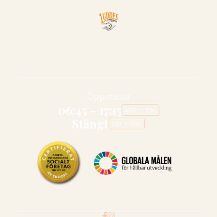
Hem
Om oss
Tjänster
Arbetsintegrering

Eriksgatan 2, Ludvika
Öppettider
06:45 – 17:15
Mån – Fre
Stängt
Lör – Sön

