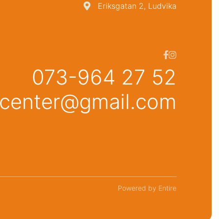
Eriksgatan 2, Ludvika



073-964 27 52
center@gmail.com
Powered by Entire