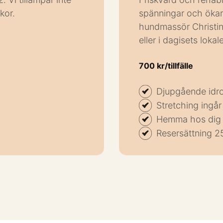
kor.
spänningar och ökar
hundmassör Christi
eller i dagisets lokale
700 kr/tillfälle
Djupgående idr
Stretching ingår
Hemma hos dig e
Resersättning 25