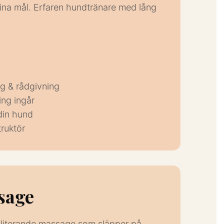
dina mål. Erfaren hundtränare med lång
ing & rådgivning
ng ingår
din hund
ruktör
sage
iliterande massage som släpper på