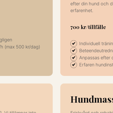
efter din hund och 
erfarenhet.
700 kr/tillfälle
gligen
Individuell trän
r/h (max 500 kr/dag)
Beteendeutredni
Anpassas efter 
Erfaren hundinst
Hundmas
 Vi tillämpar inte
Friskvård och rehab