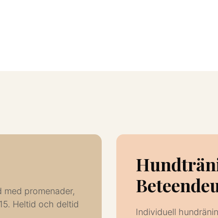
Hundträn
Beteendeu
nd med promenader,
5. Heltid och deltid
Individuell hundrän