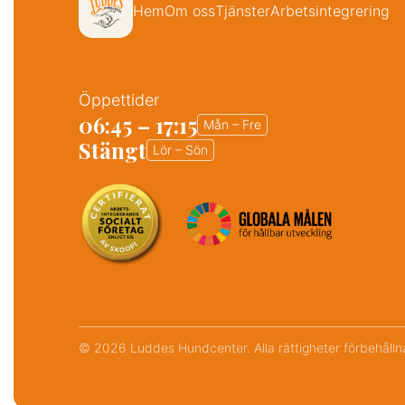
Hem
Om oss
Tjänster
Arbetsintegrering
Öppettider
06:45 – 17:15
Mån – Fre
Stängt
Lör – Sön
© 2026 Luddes Hundcenter. Alla rättigheter förbehålln